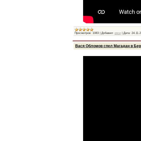
Просмотров:
1083
|
Добавил:
once
|
Дата:
24.11.
Вася Обломов спел Магадан в Бе