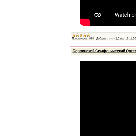
Просмотров:
988
|
Добавил:
once
|
Дата:
19.11.2
Берлинский Симфонический Оркестр