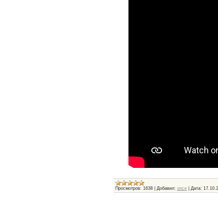
Просмотров:
1638
|
Добавил:
once
|
Дата:
17.10.