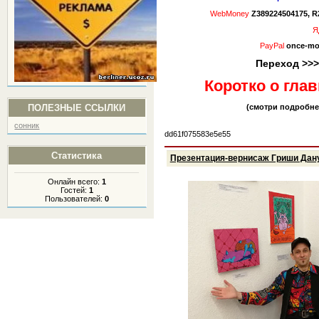
WebMoney
Z
389224504175,
R
Я
PayPal
once-mo
Переход >>
Коротко о гла
ПОЛЕЗНЫЕ ССЫЛКИ
(смотри подробнее
сонник
dd61f075583e5e55
Статистика
Презентация-вернисаж Гриши Дану
Онлайн всего:
1
Гостей:
1
Пользователей:
0