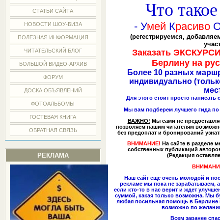
Что тако
СТАТЬИ САЙТА
- У
мей
К
расиво
НОВОСТИ ШОУ-БИЗА
(регестрируемся, добавляе
ПОЛЕЗНАЯ ИНФОРМАЦИЯ
учас
ЧИТАТЕЛЬСКИЙ БЛОГ
Заказать ЭКСКУР
Берлину на рус
БОЛЬШОЙ ВИДЕО-АРХИВ
Более 10 разных маршр
ФОРУМ
индивидуально (только
мес
ДОСКА ОБЪЯВЛЕНИЙ
Для этого стоит просто написать
ФОТОАЛЬБОМЫ
Мы вам подберем лучшего гида по 
ГОСТЕВАЯ КНИГА
ВАЖНО!
Мы сами не предоставляе
позволяем нашим читателям возможно
ОБРАТНАЯ СВЯЗЬ
без предоплат и бронирований узнать
ВНИМАНИЕ!
На сайте в разделе 
собственных публикаций авторов
РЕКЛАМА
(Редакция оставляе
ВНИМАНИЕ
Наш сайт еще очень молодой и пос
рекламе мы пока не зарабатываем, а
если кто-то в нас верит и ждет улучш
суммой, какая только возможна. Мы б
любая посильная помощь в Берлине и 
возможно по желанию
Всем заранее спас